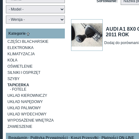
Sortowanie:
AUDI A1 8X0
Kategorie
2011 ROK
CZĘŚCI BLACHARSKIE
Dodaj do porównani
ELEKTRONIKA
KLIMATYZACJA
KOŁA
OŚWIETLENIE
SILNIKI I OSPRZĘT
SZYBY
TAPICERKA
- FOTELE
UKLAD KIEROWNICZY
UKŁAD NAPĘDOWY
UKŁAD PALIWOWY
UKŁAD WYDECHOWY
WYPOSAŻENIE WNĘTRZA
ZAWIESZENIE
Regulamin
·
Polityka Prywatności
·
Koszt Przesyłki
·
Płatności ON-LINE